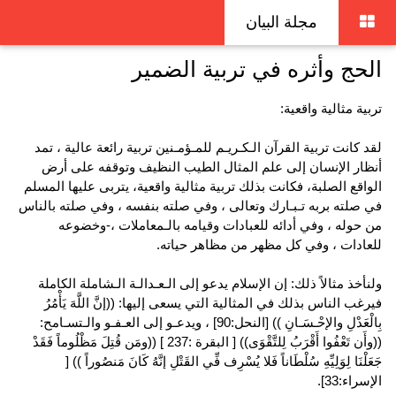
مجلة البيان
الحج وأثره في تربية الضمير
تربية مثالية واقعية:
لقد كانت تربية القرآن الـكـريـم للمـؤمـنين تربية رائعة عالية ، تمد
أنظار الإنسان إلى علم المثال الطيب النظيف وتوقفه على أرض
الواقع الصلبة، فكانت بذلك تربية مثالية واقعية، يتربى عليها المسلم
في صلته بربه تـبـارك وتعالى ، وفي صلته بنفسه ، وفي صلته بالناس
من حوله ، وفي أدائه للعبادات وقيامه بالـمعاملات ،-وخضوعه
للعادات ، وفي كل مظهر من مظاهر حياته.
ولنأخذ مثالاً ذلك: إن الإسلام يدعو إلى الـعـدالـة الـشاملة الكاملة
فيرغب الناس بذلك في المثالية التي يسعى إليها: ((إنَّ اللَّهَ يَأْمُرُ
بِالْعَدْلِ والإحْـسَـانِ )) [النحل:90] ، ويدعـو إلى العـفـو والـتسـامح:
((وأَن تَعْفُوا أَقْرَبُ لِلتَّقْوَى)) [ البقرة :237 ] ((ومَن قُتِلَ مَظْلُوماً فَقَدْ
جَعَلْنَا لِوَلِيِّهِ سُلْطَاناً فَلا يُسْرِف فِّي القَتْلِ إنَّهُ كَانَ مَنصُوراً )) [
الإسراء:33].