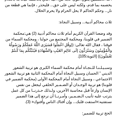
يخصمه بما قدم، ولكنه ليس على حق... فليحذر ، فإنما هي قطعة من
نار... وحكم الحاكم لا يحل الحرام ولا يحرم الحلال.
ثلاث محاكم أدبية... وسبيل النجاة:
وقد وضعنا القرآن الكريم أمام ثلاث محاكم أدبية (2) هي:محكمة
الضمير في قلوبنا، ومحكمة المجتمع من حولنا ، ومحكمة السماء من
فوقنا ، فقال الله تعالى: ((وقُلِ اعْمَلُوا فَسَيَرَى اللَّهُ عَمَلَكُمْ ورَسُولُهُ
والْمُؤْمِنُونَ وسَتُرَدُّونَ إلَى عَالِمِ الغَيْبِ والشَّهَادَةِ فَيُنَبِّئُكُم بِمَا كُنتُمْ
تَعْمَلُونَ)) [التوبة:105].
وسبـيـلـنـا للـنجـاة أمام محكمة السماء الكبرى هو تربية الشعور
الديني " الحسان وسبيل النجاة أمام المحكمة الثانية هو تربية الشعور
الاجتماعي ، وسبيل النجاة أمام المحكمة الأولى (محكمة الضمير في
قلوبنا) هو تربية الوجـدان أو الضـمـير الخلقي ليجعل من نفس
الإنسان وازعاً قبل محاسبة الآخرين، ولـذلك حـذرنــا من كل عمل
يترتب عليه تأنيب الـضـمـير، وأمـرنــا أن نرجع إلى هذا الضمير
نستفتيه:»استفت قلبك... وإن أفتاك الناس وأفتوك« (3).
الحج تربية للضمير: