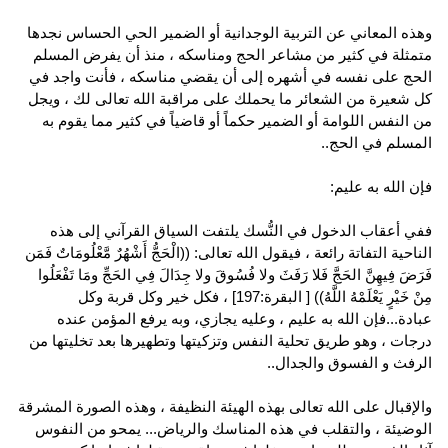
وهذه المعاني عن التربية الوجدانية أو الضمير الحي الحساس نجدها
متمثلة في كثير من مشاعر الحج ومناسكه ، منذ أن يفرض المسلم
الحج على نفسه في أشهره إلى أن يقضي مناسكه ، فأنت واجد في
كل شعيرة من الشعائر ما يحملك على مراقبة الله تعالى لك ، ويجل
من النفس اللوامة أو الضمير حكماً أو قاضياً في كثير مما يقوم به
المسلم في الحج..
فإن الله به عليم:
ففي أعقاب الدخول في النُّسك يلتفت السياق القرآني إلى هذه
الناحية التفاتة رائعة ، فيقول الله تعالى: ((الْحَجُّ أَشْهُرٌ مَّعْلُومَاتٌ فَمَن
فَرَضَ فِيهِنَّ الحَجَّ فَلا رَفَثَ ولا فُسُوقَ ولا جِدَالَ فِي الحَجِّ ومَا تَفْعَلُوا
مِنْ خَيْرٍ يَعْلَمْهُ اللَّهُ)) [ البقرة:197] ، فكل خير وكل قربة وكل
عبادة...فإن الله به عليم ، وعليه يجازي، وبه يرفع المؤمن عنده
درجات ، وهو طريق تحلية النفس وتزكيتها وتطهيرها بعد تخليتها من
الرفث و الفسوق والجدال..
والإقبال على الله تعالى بهذه الهيئة النظيفة ، وهذه الصورة المشرقة
الوضيئة ، والتقلب في هذه المناسك والرياض... يمحو من النفوس