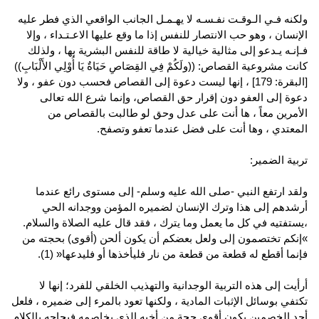
ولكنه فـي الـوقـت نفـسـه لا يهـمـل الجانب الواقعي الذي فطر عليه
الإنسان ، وهو حب الانتصار للنفس إذا ما وقع عليها الاعـتـداء ، وإلا
فـإنـه يـدعو إلى مثالية خيالية لا طاقة للنفس البشرية بها ، ولذلك
كانت مشروعية القصاص: ((ولَكُمْ فِي القِصَاصِ حَيَاةٌ يَا أُوْلِي الأَلْبَابِ))
[البقرة: 179] ، إنها ليست دعوة إلى القصاص فحسب دون عفو ، ولا
دعوة إلى العفو دون إقرار حق القصاص، وإنما شرع الله تعالى
الأمرين معاً ، ها أنت على عدل وحق لو طالبت بالقصاص من
المعتدي ، وها أنت على فضل عندما تعفو وتصفح.
تربية الضمير:
ولقد ارتفع النبي -صلى الله عليه وسلم- إلى مستوى رائع عندما
أرشدهم إلى هذا وترك الإنسان لضميره المؤمن ووجدانه الحي
،يستفتيه في كل ما يعمل وما يترك ، فقد قال عليه الصلاة والسلام.
»إنكم تختصمون إلى ولعل بعضكم أن يكون ألحن (أقوى) بحجته من
فإنما أقطع له قطعة من قطعة من نار فليأخذها أو فليدعها« (1).
أرأيت إلى هذه التربية الوجدانية والتهذيب الخلقي للفرد؛ إنها لا
تكتفي بوسائل الإثبات المادية ، ولكنها تعود بالمرء إلى ضميره ، فلعل
أحد الخصمين يكون أقوى حجة من أخيه الذي يخاصمه فيحاجه بالكلام