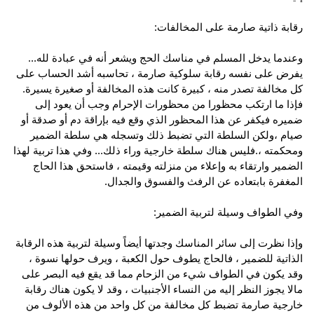
رقابة ذاتية صارمة على المخالفات:
وعندما يدخل المسلم في مناسك الحج ويشعر أنه في عبادة لله...
يفرض على نفسه رقابة سلوكية صارمة ، تحاسبه أشد الحساب على
كل مخالفة تصدر منه ، كبيرة كانت هذه المخالفة أو صغيرة يسيرة.
فإذا ما ارتكب محظورا من محظورات الإحرام وجب أن يعود إلى
ضميره فيكفر عن هذا المحظور الذي وقع فيه بإراقة دم أو صدقة أو
صيام ،ولكن السلطة التي تضبط ذلك وتسجله هي سلطة الضمير
ومحكمته ،.فليس هناك سلطة خارجية وراء ذلك... وفي هذا تربية لهذا
الضمير وارتقاء به وإعلاء من منزلته وقيمته ، فاستحق هذا الحاج
المغفرة بابتعاده عن الرفث والفسوق والجدال.
وفي الطواف وسيلة لتربية الضمير:
وإذا نظرت إلى سائر المناسك وجدتها أيضاً وسيلة لتربية هذه الرقابة
الذاتية للضمير ، فالحاج يطوف حول الكعبة ، ويرف حولها نسوة ،
وقد يكون في الطواف شيء من الزحام مما قد يقع فيه البصر على
مالا يجوز النظر إليه من النساء الأجنبيات ، وقد لا يكون هناك رقابة
خارجية صارمة تضبط كل مخالفة من كل واحد من هذه الألوف من