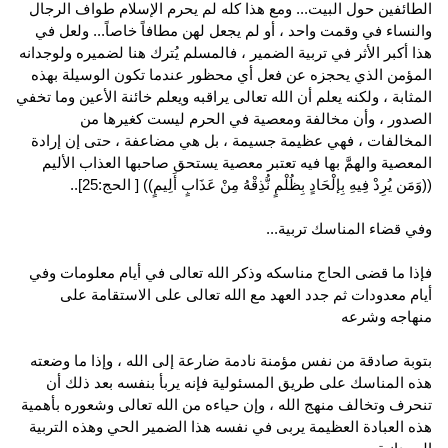
الطائفين حول البيت... ومع هذا كله لم يحرم الإسلام طواف الرجال
والنساء في وقمت واحد ، أو لم يجعل لهن مطافاً خاصاً... ولعل في
هذا أكبر الأثر في تربية الضمير ، فالمسلم يُترك هنا لضميره ولوجدانه
المؤمن الذي يحجزه عن فعل أي محظور عندما تكون الوسيلة بهذه
المثابة ، ولكنه يعلم أن الله تعالى يراقبه ويعلم خائنة الأعين وما تخفي
الصدور ، وأن مخالفة ومعصية في الحرم ليست كغيرها من
المخالفات ، فهي عظيمة جسيمة ، بل هي مضاعفة ، حتى إن إرادة
المعصية والهمَّ بها فيه تعتبر معصية يستحق صاحبها العذاب الأليم
((وَمَن يُرِدْ فِيهِ بِإلْحَادٍ بِظُلْمٍ نُّذِقْهُ مِنْ عَذَابٍ أَلِيمٍ)) [ الحج:25]..
وفي قضاء المناسك تربية...
فإذا ما قضى الحاج مناسكه وذكر الله تعالى في أيام معلومات وفي
أيام معدودات ثم جدد العهد مع الله تعالى على الاستقامة على
منهاجه وشرعه
بتوبة صادقة من نفس مؤمنة نادمة ضارعة إلى الله ، وإذا ما وضعته
هذه المناسك على طريق المسئولية فإنه يربأ بنفسه بعد ذلك أن
تنحرف وتخالف منهج الله ، وإن حياءه من الله تعالى وشعوره بأهمية
هذه العبادة العظيمة يربى في نفسه هذا الضمير الحي وهذه التربية