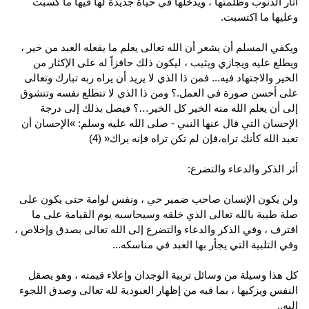
آثار الذنوب وظلمتها ، ويدخلها في حياة جديدة لها فيها ما كسبت
وعليها ما اكتسبت.
ويكفي المسلم أن يشعر أن الله تعالى يعلم ما يفعله العبد من خير ،
ويطلع عليه ويجازي ويثيب ، ليكون ذلك حافزاً له على الإكثار من
الخير والاجتهاد فيه... فمن ذا الذي لا يريد أن يراه ربه تبارك وتعالى
على أحسن صورة في العمل.؟ ومن ذا الذي لا تتطلع نفسه وتتشوق
إلى أن يعلم الله منه الخير كل الخير…؟ فيصل بذلك إلى درجة
الإحسان التي قال عنها النبي - صلى الله عليه وسلم: »الإحسان أن
تعبد الله كأنك تراه،فإن لم تكن تراه فإنه يراك« (4)
أثر الذكر والدعاء والتضرع:
ولن يكون الإنسان صاحب ضمير حي ، ونفس لوامة حتى يكون على
صلة طيبة بالله تعالى الذي خلقه وسيحاسبه يوم القيامة على ما
اقترف ، وفي الذكر والدعاء والتضرع إلى الله تعالى بصدق وإخلاص ،
وفي التلبية التي يجأر بها العبد في مناسكه...
كل هذا وسيلة من وسائل تربية الوجدان وإعلاء قيمته ، وهو يصقل
النفس ويزكيها ، بما فيه من إظهار العبودية لله تعالى وصدق اللجوء
إليه..